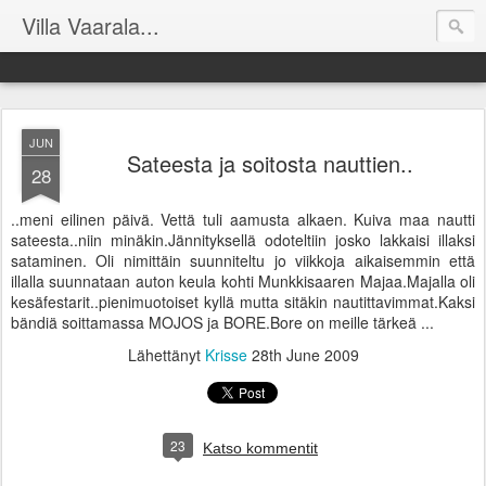
Villa Vaarala...
JUN
Sateesta ja soitosta nauttien..
28
..meni eilinen päivä. Vettä tuli aamusta alkaen. Kuiva maa nautti
sateesta..niin minäkin.Jännityksellä odoteltiin josko lakkaisi illaksi
sataminen. Oli nimittäin suunniteltu jo viikkoja aikaisemmin että
illalla suunnataan auton keula kohti Munkkisaaren Majaa.Majalla oli
kesäfestarit..pienimuotoiset kyllä mutta sitäkin nautittavimmat.Kaksi
bändiä soittamassa MOJOS ja BORE.Bore on meille tärkeä ...
Lähettänyt
Krisse
28th June 2009
23
Katso kommentit